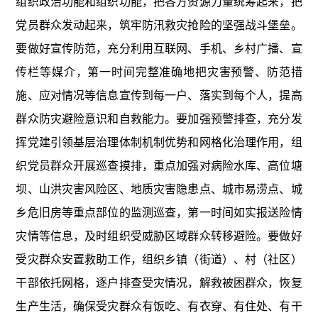
组织政治功能和组织功能，把各方资源力量统筹起来，把
党员群众发动起来，筑牢防汛救灾抢险的坚强战斗堡垒。
要做好宣传防范，充分利用互联网、手机、乡村广播、宣
传栏等媒介，第一时间完整准确地把灾害预警、防范措
施、应对情况等信息宣传到每一户、落实到每个人，提高
群众防灾避险意识和自救能力。要加强预警排查，充分发
挥党建引领基层治理体制机制优势和网格化治理作用，组
织党员群众开展巡查摸排，重点加强对病险水库、高位塘
坝、山洪灾害风险区、地质灾害隐患点、城市易涝点、城
乡危旧房等重点部位的监测巡查，第一时间如实报送险情
灾情等信息，及时组织受威胁区域群众转移避险。要做好
受灾群众安置救助工作，组织乡镇（街道）、村（社区）
干部依托网格，逐户排查受灾情况，解救被困群众，恢复
生产生活，确保受灾群众有饭吃、有衣穿、有住处、有干