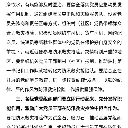
净饮水，有病能够及时医治。要健全落实党员应急动员发
挥作用机制，通过组建党员突击队和志愿服务队、设置党
员先锋岗和责任区等方式，组织村（社区）党员带领群众
合力救灾抢险，积极动员网约车司机、货车司机、网约配
送员、快递员等新就业群体中的党员在保护好自身安全的
前提下，就近就便参与防汛救灾抢险。灾情特别严重的地
区，要组织机关党员干部到村（社区）报到，推动驻村第
一书记和工作队就地转化为防汛救灾抢险队。要结合正在
开展的党纪学习教育，进一步拧紧纪律
“
发条
”
，以铁的纪
律、严的作风为防汛救灾抢险工作提供坚强保障。
三、各级党委组织部门要立即行动起来、充分发挥职
能作用，激励广大党员干部在防汛救灾抢险中担当作为。
要把防汛救灾抢险作为试金石、磨刀石，推动基层党组织
充分发挥战斗堡垒作用，组织动员广大党员干部在防汛救