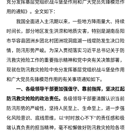
充分发挥基层党组织战斗堡垒作用和广大党员先锋模范作
用的通知》。全文如下：
我国全面进入主汛期以来，一些地方降雨量大、持续
时间长，部分地区发生洪涝和地质灾害，特别是湖南岳阳
市华容县团洲乡团北村团洲垸洞庭湖一线堤防发生决口险
情，防汛形势严峻。为深入贯彻落实习近平总书记关于防
汛救灾抢险工作的重要指示精神和党中央有关决策部署，
现就在防汛救灾抢险中充分发挥基层党组织战斗堡垒作用
和广大党员先锋模范作用的有关事项通知如下。
一、各级领导干部要加强值守、靠前指挥，坚决扛起
防汛救灾抢险的政治责任。
各级领导干部要清醒认识当前
防汛形势的严峻性，坚持人民至上、生命至上，进一步强
化风险意识、底线思维，以
“
时时放心不下
”
的责任感和极
端认真负责的担当精神，毫不松懈做好防汛救灾抢险各项