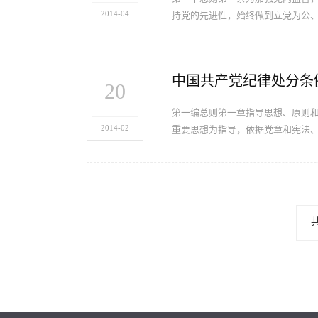
2014-04
持党的先进性，始终做到立党为公
中国共产党纪律处分条
20
第一编总则第一章指导思想、原则和
2014-02
重要思想为指导，依据党章和宪法