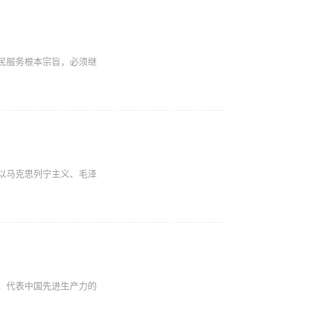
民服务根本宗旨，必须继
以马克思列宁主义、毛泽
，代表中国先进生产力的