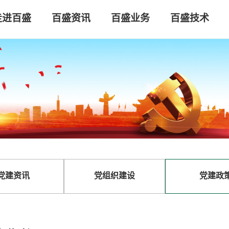
走进百盛
百盛资讯
百盛业务
百盛技术
党建资讯
党组织建设
党建政