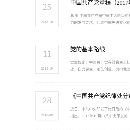
中国共产党章程（201
25
总 纲 中国共产党是中国工人阶级
2018-10
力的发展要求，代表中国先进文化
党的基本路线
11
党章规定：中国共产党在社会主义
2018-10
放，自力更生，艰苦创业，为把我
《中国共产党纪律处分条
28
近日，中共中央印发了修订后的《
2018-09
指出，2015年10月中共中央印