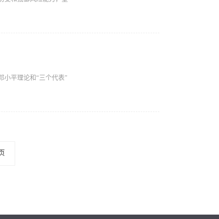
小平理论和“三个代表”
页