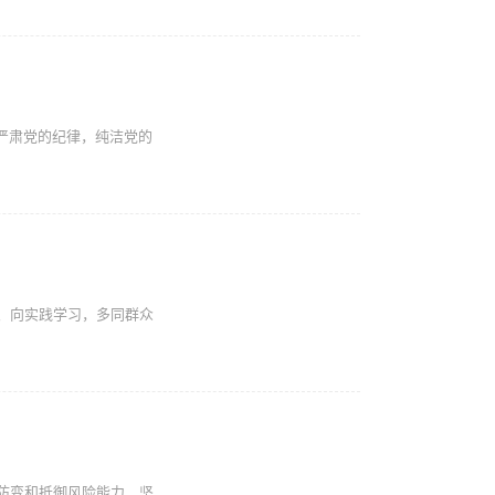
，严肃党的纪律，纯洁党的
、向实践学习，多同群众
防变和抵御风险能力，坚